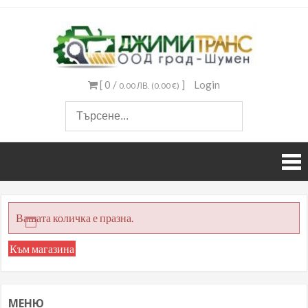
djimit
Доилни
агрегати и
резервни
[ 0 /
]
Login
части за
0.00 ЛВ. (0.00 €)
тях
Вашата количка е празна.
Към магазина
МЕНЮ