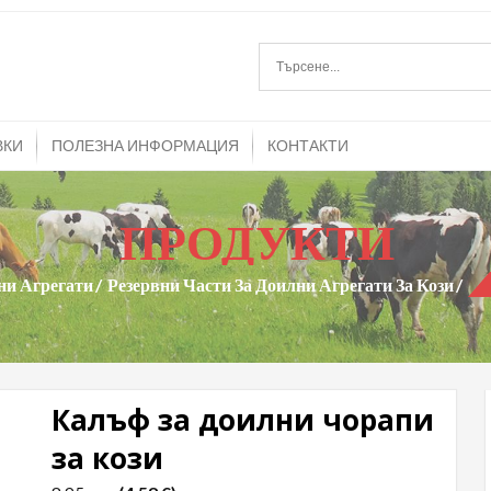
mitrans.com
и агрегати и резервни части за тях
ВКИ
ПОЛЕЗНА ИНФОРМАЦИЯ
КОНТАКТИ
ПРОДУКТИ
ни Агрегати
Резервни Части За Доилни Агрегати За Кози
Калъф за доилни чорапи
за кози