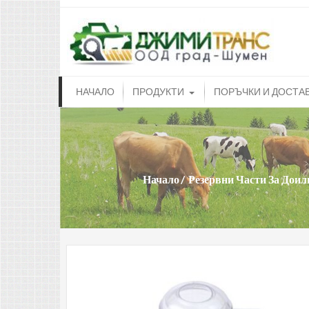
dji
Доилн
НАЧАЛО
ПРОДУКТИ
ПОРЪЧКИ И ДОСТА
Начало
Резервни Части За Доил