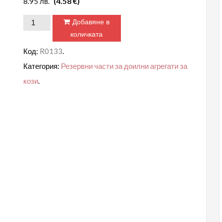
(4.58 €)
8.95
лв.
количество
Добавяне в
за
количката
Калъф
Код:
R0133
.
за
Категория:
Резервни части за доилни агрегати за
доилни
кози
.
чорапи
за
кози