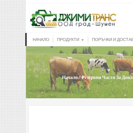
dji
Доилн
НАЧАЛО
ПРОДУКТИ
ПОРЪЧКИ И ДОСТА
Начало
Резервни Части За Доил