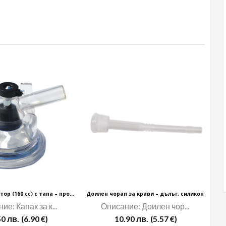
Капак за колектор (160 сс) с тапа – прозрачен
Доилен чорап за крави – дълъг, силикон
ие: Капак за к...
Описание: Доилен чор...
50
лв.
(6.90 €)
10.90
лв.
(5.57 €)