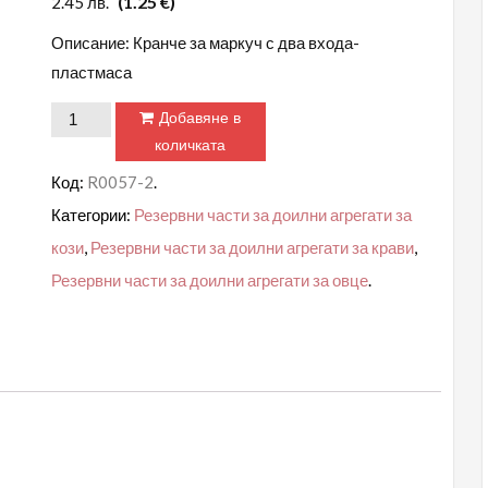
(1.25 €)
2.45
лв.
Описание: Кранче за маркуч с два входа-
пластмаса
количество
Добавяне в
за
количката
Кранче
Код:
R0057-2
.
за
Категории:
Резервни части за доилни агрегати за
маркуч
кози
,
Резервни части за доилни агрегати за крави
,
с
Резервни части за доилни агрегати за овце
.
два
входа