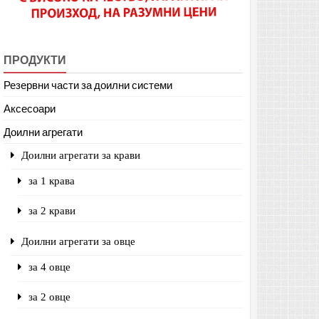
ПРОДУКТИ
Резервни части за доилни системи
Аксесоари
Доилни агрегати
Доилни агрегати за крави
за 1 крава
за 2 крави
Доилни агрегати за овце
за 4 овце
за 2 овце