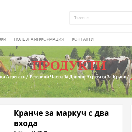
mitrans.com
и агрегати и резервни части за тях
ВКИ
ПОЛЕЗНА ИНФОРМАЦИЯ
КОНТАКТИ
ПРОДУКТИ
ни Агрегати
Резервни Части За Доилни Агрегати За Крави
Кранче за маркуч с два
входа