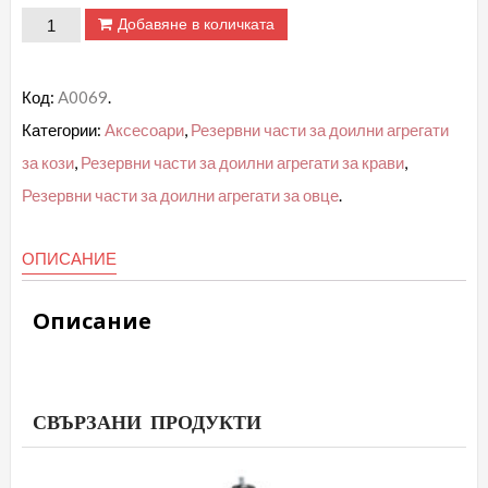
количество
Добавяне в количката
за
Четка
Код:
A0069
.
за
Категории:
Аксесоари
,
Резервни части за доилни агрегати
доилни
за кози
,
Резервни части за доилни агрегати за крави
,
чорапи
Резервни части за доилни агрегати за овце
.
-
конусовидна
ОПИСАНИЕ
Описание
СВЪРЗАНИ ПРОДУКТИ