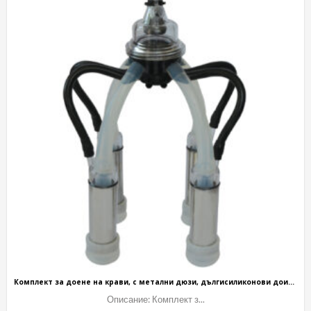
Комплект за доене на крави, с метални дюзи, дългисиликонови доилни чорапи
Описание: Комплект з...