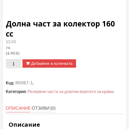
Долна част за колектор 160
сс
13.50
лв.
(6.90 €)
количество
Добавяне в количката
за
Долна
Код:
R0087-1
.
част
Категория:
Резервни части за доилни агрегати за крави
.
за
колектор
ОПИСАНИЕ
ОТЗИВИ (0)
160
сс
Описание