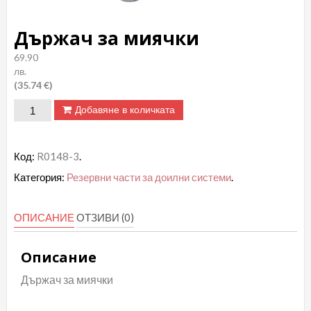
Държач за миячки
69.90
лв.
(35.74 €)
количество
Добавяне в количката
за
Държач
Код:
R0148-3
.
за
Категория:
Резервни части за доилни системи
.
миячки
ОПИСАНИЕ
ОТЗИВИ (0)
Описание
Държач за миячки