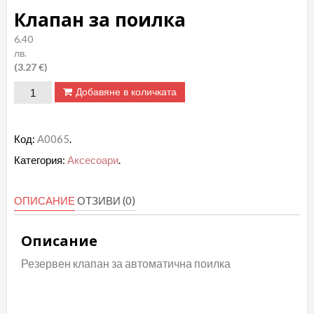
Клапан за поилка
6.40
лв.
(3.27 €)
количество
Добавяне в количката
за
Клапан
Код:
А0065
.
за
Категория:
Аксесоари
.
поилка
ОПИСАНИЕ
ОТЗИВИ (0)
Описание
Резервен клапан за автоматична поилка