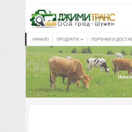
dji
Доилн
НАЧАЛО
ПРОДУКТИ
ПОРЪЧКИ И ДОСТА
Начал