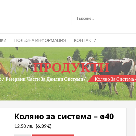
mitrans.com
и агрегати и резервни части за тях
ВКИ
ПОЛЕЗНА ИНФОРМАЦИЯ
КОНТАКТИ
ПРОДУКТИ
о
Резервни Части За Доилни Системи
Коляно За Система
Коляно за система – ø40
(6.39 €)
12.50
лв.