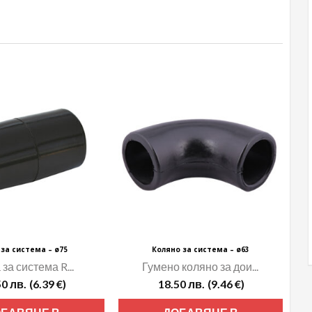
за система – ø75
Коляно за система – ø63
за система R...
Гумено коляно за дои...
50
лв.
(6.39 €)
18.50
лв.
(9.46 €)