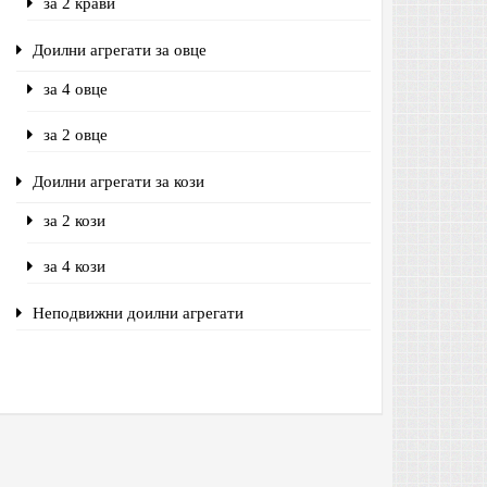
за 2 крави
Доилни агрегати за овце
за 4 овце
за 2 овце
Доилни агрегати за кози
за 2 кози
за 4 кози
Неподвижни доилни агрегати