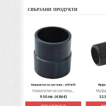
СВЪРЗАНИ ПРОДУКТИ
Намалител за система – ø75*ø70
Муфа 
Намалител за система...
Муфа 
9.50
лв.
(4.86 €)
12.