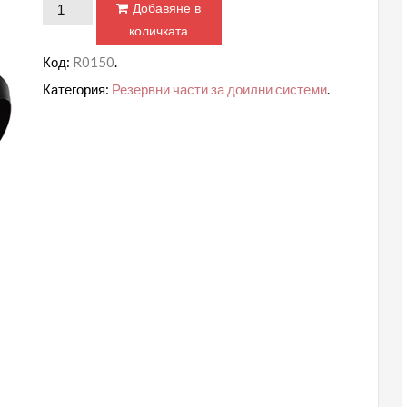
количество
Добавяне в
за
количката
Коляно
Код:
R0150
.
за
Категория:
Резервни части за доилни системи
.
система
-
ø40