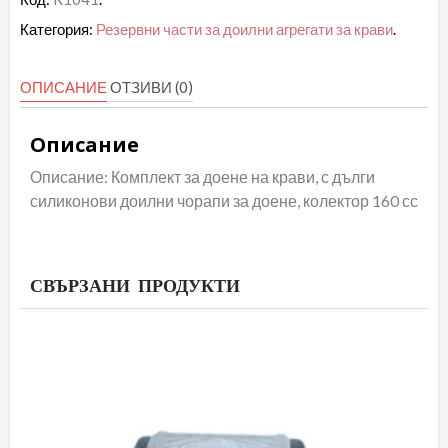
крави,
Категория:
Резервни части за доилни агрегати за крави
.
с
метални
ОПИСАНИЕ
ОТЗИВИ (0)
дюзи,
дългисиликонови
Описание
доилни
Описание: Комплект за доене на крави, с дълги
чорапи
силиконови доилни чорапи за доене, колектор 160 сс
СВЪРЗАНИ ПРОДУКТИ