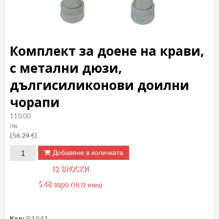
Комплект за доене на крави,
с метални дюзи,
дългисиликонови доилни
чорапи
110.00
лв.
(56.24 €)
количество
Добавяне в количката
за
12 ВНОСКИ
Комплект
5.48 евро
(10.72 лева)
за
доене
на
Код:
R1041
.