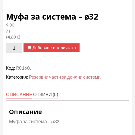
Муфа за система – ø32
9.00
лв.
(4.60 €)
количество
Добавяне в количката
за
Муфа
Код:
R0160
.
за
Категория:
Резервни части за доилни системи
.
система
-
ОПИСАНИЕ
ОТЗИВИ (0)
ø32
Описание
Муфа за система – ø32