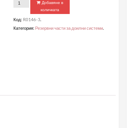
количество
Добавяне в
за
количката
Стопер
Код:
R0146-3
.
за
Категория:
Резервни части за доилни системи
.
тапа