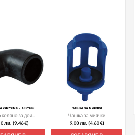
а система – ø50*ø40
Чашка за миячки
коляно за дои...
Чашка за миячки
50
лв.
(9.46 €)
9.00
лв.
(4.60 €)