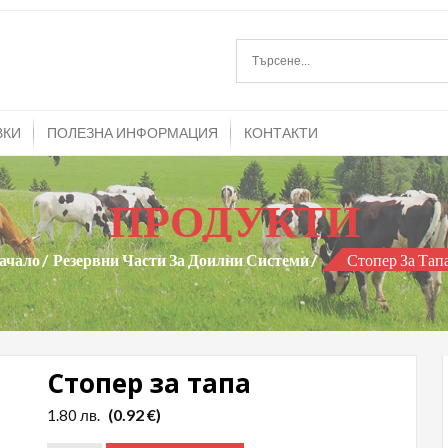
mitrans.com
и агрегати и резервни части за тях
ВКИ
ПОЛЕЗНА ИНФОРМАЦИЯ
КОНТАКТИ
ПРОДУКТИ
ачало
Резервни Части За Доилни Системи
Стопер За Тап
Стопер за тапа
(0.92 €)
1.80
лв.