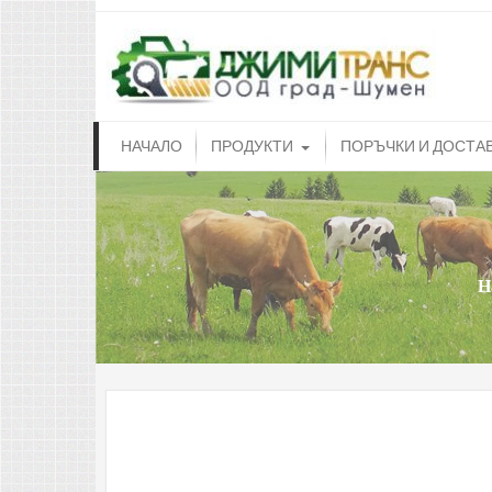
dji
Доилн
НАЧАЛО
ПРОДУКТИ
ПОРЪЧКИ И ДОСТА
Н