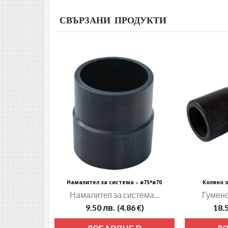
СВЪРЗАНИ ПРОДУКТИ
Намалител за система – ø75*ø70
Коляно з
Намалител за система...
Гумено 
9.50
лв.
(4.86 €)
18.