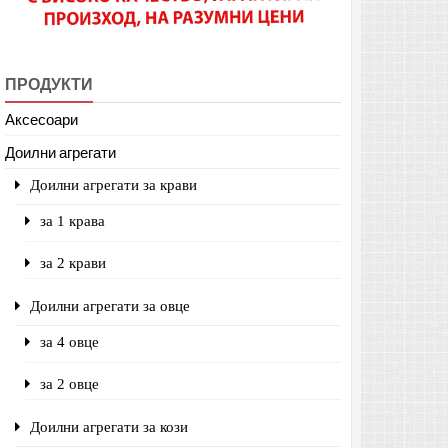
ПРОДУКТИ
Аксесоари
Доилни агрегати
Доилни агрегати за крави
за 1 крава
за 2 крави
Доилни агрегати за овце
за 4 овце
за 2 овце
Доилни агрегати за кози