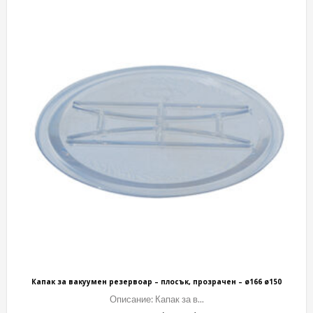
Капак за вакуумен резервоар – плосък, прозрачен – ø166 ø150
Описание: Капак за в...