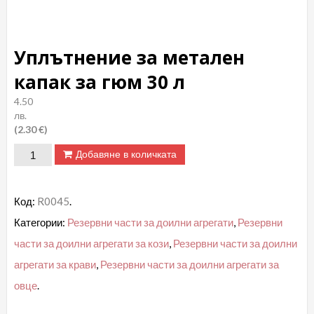
Уплътнение за метален
капак за гюм 30 л
4.50
лв.
(2.30 €)
количество
Добавяне в количката
за
Уплътнение
Код:
R0045
.
за
Категории:
Резервни части за доилни агрегати
,
Резервни
метален
части за доилни агрегати за кози
,
Резервни части за доилни
капак
агрегати за крави
,
Резервни части за доилни агрегати за
за
гюм
овце
.
30